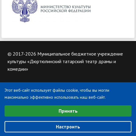
© 2017-2026 Муниципальное бюджетное учреждение
культуры «Дюртюлинский татарский театр драмы и
комедии»
Контакты
Этот веб-сайт использует файлы cookie, чтобы вы могли
452320, Республика Башкортоста, г. Дюртюли, ул. Ленина
максимально эффективно использовать наш веб-сайт.
д. 26
Выберите настройки cookie
Тел: 8 (34787) 2-45-64
Принять
Минимальные
Создание и поддержка сайта -
Профкульт
Аналитические/Функциональные
Настроить